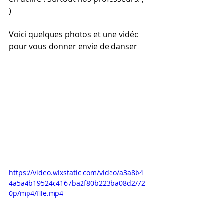
) 
Voici quelques photos et une vidéo 
pour vous donner envie de danser! 
https://video.wixstatic.com/video/a3a8b4_
4a5a4b19524c4167ba2f80b223ba08d2/72
0p/mp4/file.mp4