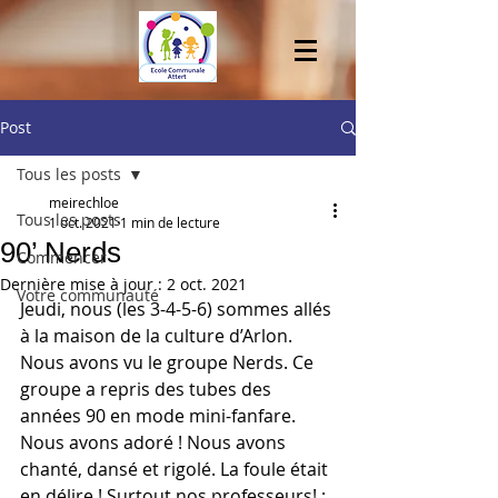
Post
Tous les posts
meirechloe
Tous les posts
1 oct. 2021
1 min de lecture
90’ Nerds
Commencer
Dernière mise à jour :
2 oct. 2021
Votre communauté
Jeudi, nous (les 3-4-5-6) sommes allés 
à la maison de la culture d’Arlon. 
Nous avons vu le groupe Nerds. Ce 
groupe a repris des tubes des 
années 90 en mode mini-fanfare. 
Nous avons adoré ! Nous avons 
chanté, dansé et rigolé. La foule était 
en délire ! Surtout nos professeurs! ; 