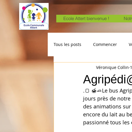
Ecole Attert bienvenue !
Notr
Tous les posts
Commencer
V
Véronique Collin
1
Agripédi
.🍞 🍯🧈Le bus Agri
jours près de notre 
des animations sur l
encore du lait au be
passionné tous les 