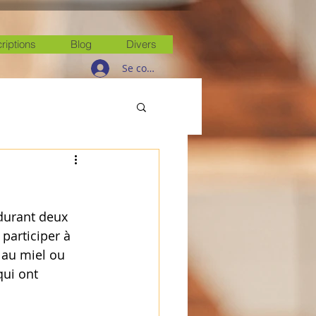
criptions
Blog
Divers
Se connecter
durant deux 
participer à 
 au miel ou  
qui ont 