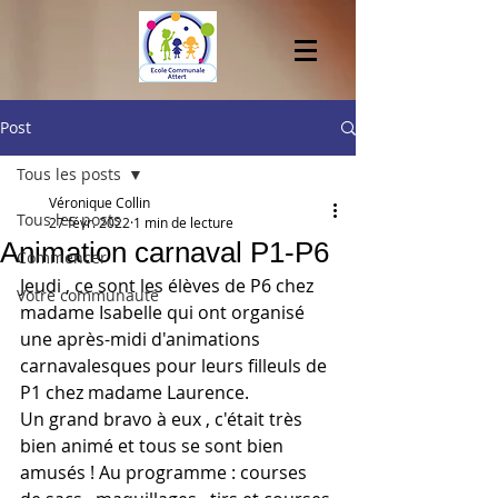
Post
Tous les posts
Véronique Collin
Tous les posts
27 févr. 2022
1 min de lecture
Animation carnaval P1-P6
Commencer
Jeudi , ce sont les élèves de P6 chez 
Votre communauté
madame Isabelle qui ont organisé 
une après-midi d'animations 
carnavalesques pour leurs filleuls de 
P1 chez madame Laurence. 
Un grand bravo à eux , c'était très 
bien animé et tous se sont bien 
amusés ! Au programme : courses 