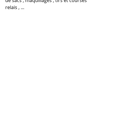
de sacs , maquillages , tirs et courses 
relais , ...  