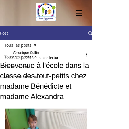
Post
Tous les posts
Véronique Collin
Tous les posts
30 août 2023
0 min de lecture
Bienvenue à l'école dans la
Commencer
classe des tout-petits chez
Votre communauté
madame Bénédicte et
madame Alexandra