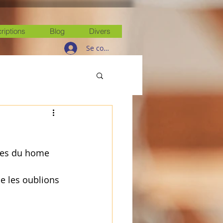
criptions
Blog
Divers
Se connecter
ires du home 
e les oublions 