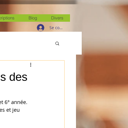
criptions
Blog
Divers
Se connecter
es des
et 6° année. 
s et jeu  