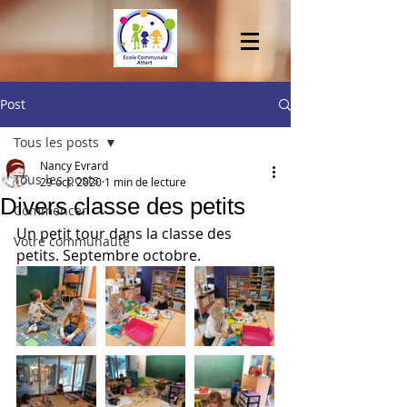
Post
Tous les posts
Nancy Evrard
Tous les posts
29 oct. 2020
1 min de lecture
Divers classe des petits
Commencer
Un petit tour dans la classe des 
Votre communauté
petits. Septembre octobre. 