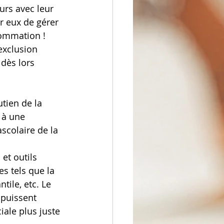
urs avec leur 
r eux de gérer 
sommation ! 
exclusion 
 dès lors 
 à une 
scolaire de la 
et outils 
s tels que la 
tile, etc. Le 
s puissent 
ale plus juste 