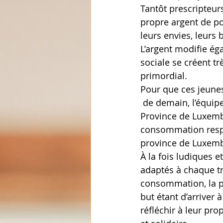
Tantôt prescripteur
propre argent de poc
leurs envies, leurs
L’argent modifie ég
sociale se créent tr
primordial.
Pour que ces jeun
 de demain, l’équipe du GAS développe depuis plus de 25 ans, avec le soutien de la 
Province de Luxemb
consommation respon
province de Luxem
À la fois ludiques e
adaptés à chaque tr
consom­mation, la pub
but étant d’arriver à
réfléchir à leur pr