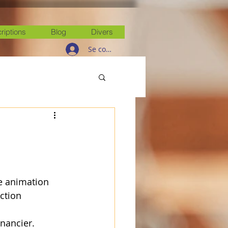
criptions
Blog
Divers
Se connecter
e animation 
ction 
nancier. 