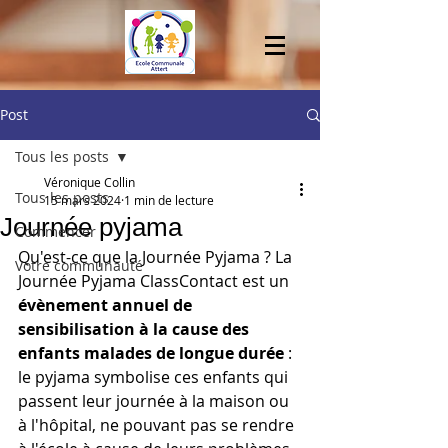
Post
Tous les posts
Véronique Collin
Tous les posts
15 mars 2024
1 min de lecture
Journée pyjama
Commencer
Qu'est-ce que la Journée Pyjama ? La 
Votre communauté
Journée Pyjama ClassContact est un 
évènement annuel de 
sensibilisation à la cause des 
enfants malades de longue durée
 : 
le pyjama symbolise ces enfants qui 
passent leur journée à la maison ou 
à l'hôpital, ne pouvant pas se rendre 