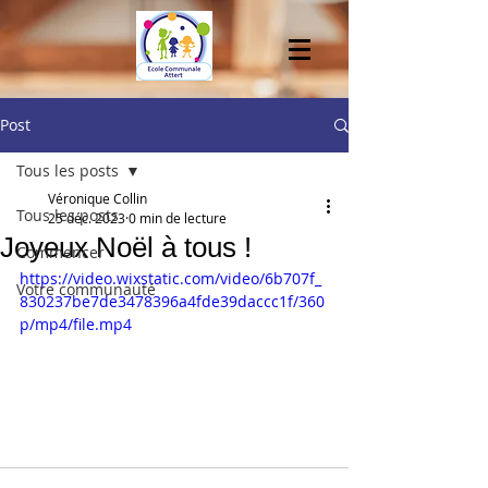
Post
Tous les posts
Véronique Collin
Tous les posts
25 déc. 2023
0 min de lecture
Joyeux Noël à tous !
Commencer
https://video.wixstatic.com/video/6b707f_
Votre communauté
830237be7de3478396a4fde39daccc1f/360
p/mp4/file.mp4