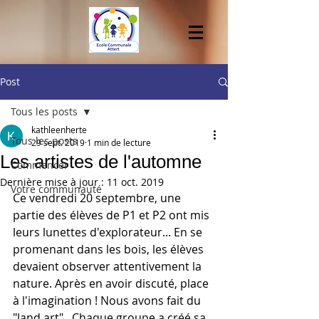
Post
Tous les posts
kathleenherte
Tous les posts
29 sept. 2019
1 min de lecture
Les artistes de l'automne
Commencer
Dernière mise à jour :
11 oct. 2019
Votre communauté
Ce vendredi 20 septembre, une 
partie des élèves de P1 et P2 ont mis 
leurs lunettes d'explorateur... En se 
promenant dans les bois, les élèves 
devaient observer attentivement la 
nature. Après en avoir discuté, place 
à l'imagination ! Nous avons fait du 
"land art" . Chaque groupe a créé sa 