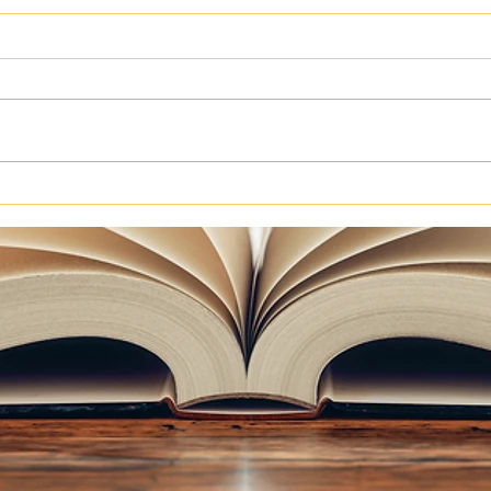
Jeu de la brouette : saurez-
Fête
vous deviner le poids du
mate
contenu sans la paille ?