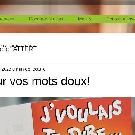
e école
Documents utiles
Menus
Contact et ins
otre communauté
ole d' ATTERT
. 2023
0 min de lecture
ur vos mots doux!