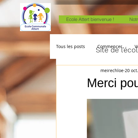
Ecole Attert bienvenue !
Notr
Tous les posts
Commencer
V
Site de l'éc
meirechloe
20 oct
Merci po