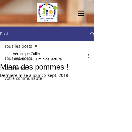
Post
Tous les posts
Véronique Collin
Tous les posts
30 août 2018
1 min de lecture
Miam des pommes !
Commencer
Dernière mise à jour :
2 sept. 2018
Votre communauté