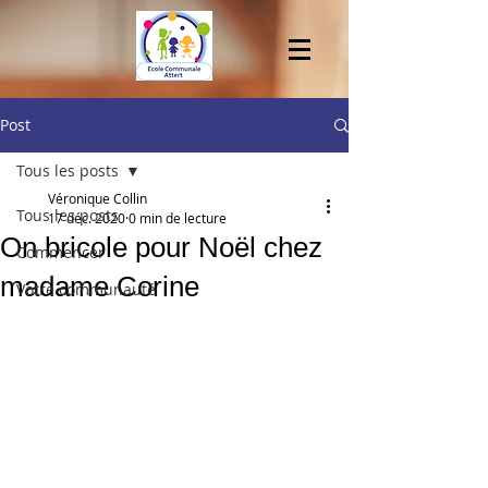
Post
Tous les posts
Véronique Collin
Tous les posts
17 déc. 2020
0 min de lecture
On bricole pour Noël chez
Commencer
madame Corine
Votre communauté