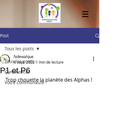
Post
Tous les posts
fxdewalque
Tous les posts
8 sept. 2022
1 min de lecture
P1 et P6
Commencer
Trop chouette la planète des Alphas !
Votre communauté