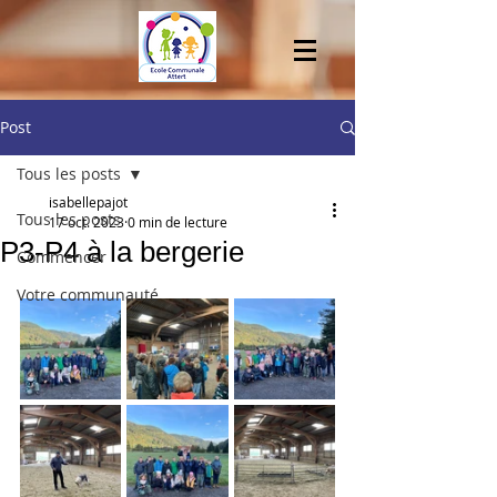
Post
Tous les posts
isabellepajot
Tous les posts
17 oct. 2023
0 min de lecture
P3-P4 à la bergerie
Commencer
Votre communauté