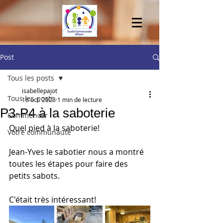
Post
Tous les posts
isabellepajot
Tous les posts
16 oct. 2023
1 min de lecture
P3-P4 à la saboterie
Commencer
Quel pied à la saboterie!
Votre communauté
Jean-Yves le sabotier nous a montré 
toutes les étapes pour faire des 
petits sabots.
C'était très intéressant!