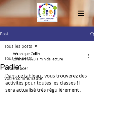
Post
Tous les posts
Véronique Collin
Tous les posts
25 mars 2020
1 min de lecture
Padlet
Commencer
Dans ce tableau , vous trouverez des 
Votre communauté
activités pour toutes les classes ! Il 
sera actualisé très régulièrement . 