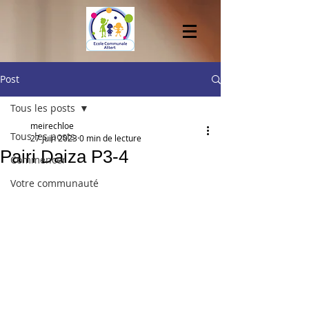
Post
Tous les posts
meirechloe
Tous les posts
27 juin 2023
0 min de lecture
Pairi Daiza P3-4
Commencer
Votre communauté