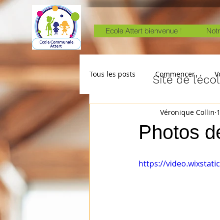
Ecole Attert bienvenue !
Notr
Tous les posts
Commencer
V
Site de l'éc
Véronique Collin
1
Photos d
https://video.wixsta