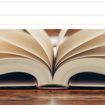
Jeu de la brouette : saurez-
Fête
vous deviner le poids du
mate
contenu sans la paille ?