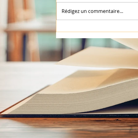
Rédigez un commentaire...
Bientôt la Fête de l'école :
jeux, animations et petite
restauration à ne pas
manquer !