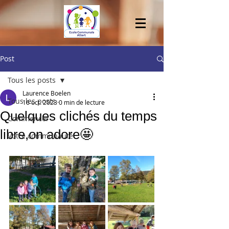
Post
Tous les posts
Laurence Boelen
Tous les posts
16 oct. 2023
0 min de lecture
Quelques clichés du temps
Commencer
libre,on adore🤩
Votre communauté