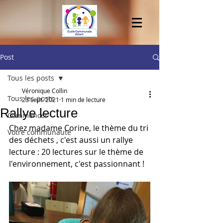
Post
Tous les posts
Véronique Collin
Tous les posts
23 sept. 2021
1 min de lecture
Rallye lecture
Commencer
Chez madame Corine, le thème du tri 
Votre communauté
des déchets , c'est aussi un rallye 
lecture : 20 lectures sur le thème de 
l'environnement, c'est passionnant ! 