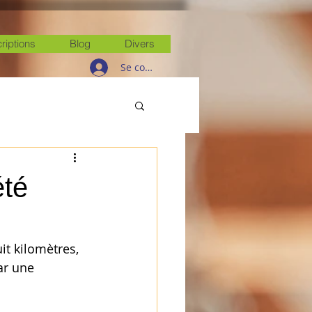
criptions
Blog
Divers
Se connecter
été
t kilomètres, 
ar une 