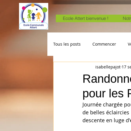
Ecole Attert bienvenue !
Notr
Tous les posts
Commencer
V
isabellepajot
17 s
Randonné
pour les 
Journée chargée pou
de belles éclaircies
descente en luge d'é