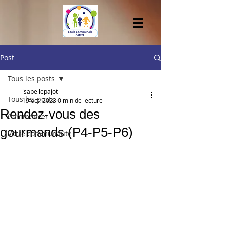
Post
Tous les posts
isabellepajot
Tous les posts
19 oct. 2023
0 min de lecture
Rendez-vous des
Commencer
gourmands (P4-P5-P6)
Votre communauté