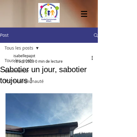
Post
Tous les posts
isabellepajot
Tous les posts
18 oct. 2023
0 min de lecture
Sabotier un jour, sabotier
Commencer
toujours !
Votre communauté