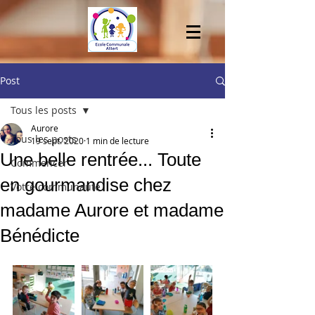
Post
Tous les posts
Aurore
Tous les posts
19 sept. 2020
1 min de lecture
Une belle rentrée... Toute
Commencer
en gourmandise chez
Votre communauté
madame Aurore et madame
Bénédicte