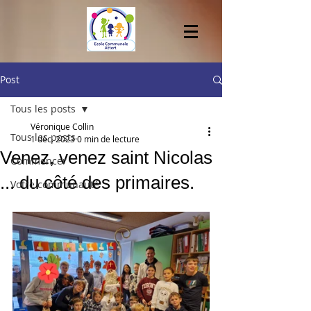
Post
Tous les posts
Véronique Collin
Tous les posts
1 déc. 2023
0 min de lecture
Venez, venez saint Nicolas
Commencer
... du côté des primaires.
Votre communauté