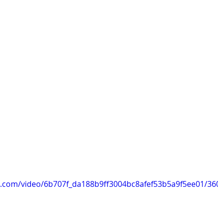
tic.com/video/6b707f_da188b9ff3004bc8afef53b5a9f5ee01/36