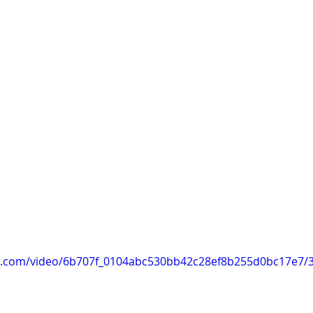
tic.com/video/6b707f_0104abc530bb42c28ef8b255d0bc17e7/