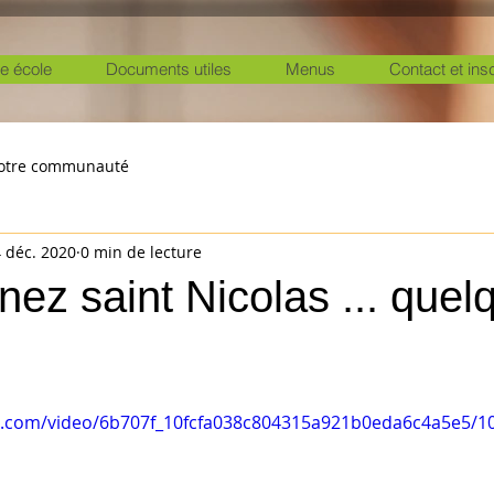
e école
Documents utiles
Menus
Contact et ins
otre communauté
 déc. 2020
0 min de lecture
ez saint Nicolas ... quel
tic.com/video/6b707f_10fcfa038c804315a921b0eda6c4a5e5/1