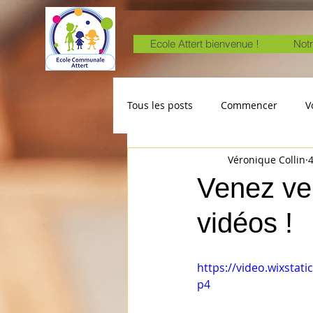
Ecole Attert bienvenue !
Notr
Tous les posts
Commencer
V
Véronique Collin
4
Venez ven
vidéos !
https://video.wixsta
p4