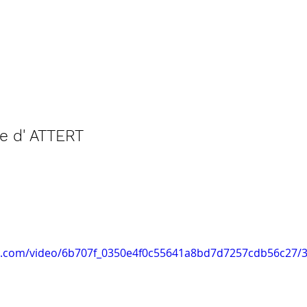
ole d' ATTERT
tic.com/video/6b707f_0350e4f0c55641a8bd7d7257cdb56c27/