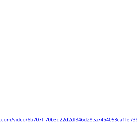
tic.com/video/6b707f_70b3d22d2df346d28ea7464053ca1fef/3