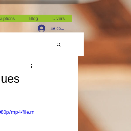
criptions
Blog
Divers
Se connecter
ques
080p/mp4/file.m