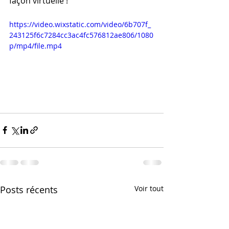
façon virtuelle ! 
https://video.wixstatic.com/video/6b707f_
243125f6c7284cc3ac4fc576812ae806/1080
p/mp4/file.mp4
Posts récents
Voir tout