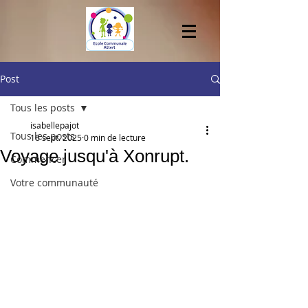
Post
Tous les posts
isabellepajot
Tous les posts
16 sept. 2025
0 min de lecture
Voyage jusqu'à Xonrupt.
Commencer
Votre communauté