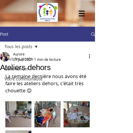
Post
Tous les posts
Aurore
Tous les posts
21 juin 2021
1 min de lecture
Ateliers dehors
Commencer
La semaine dernière nous avons été 
Votre communauté
faire les ateliers dehors, c'était très 
chouette 😊