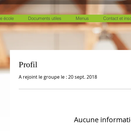
e école
Documents utiles
Menus
Contact et ins
Profil
A rejoint le groupe le : 20 sept. 2018
Aucune informat